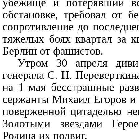
убежище и потерявший вс
обстановке, требовал от бе
сопротивление до последнег
тяже­лых боях квартал за 
Берлин от фашистов.
Утром 30 апреля дивиз
генерала С. Н. Переверткин
на 1 мая бесстрашные разв
сержанты Михаил Егоров и 
поверженной цитаделью не
Золотыми звездами Геро
Родина их подвиг.