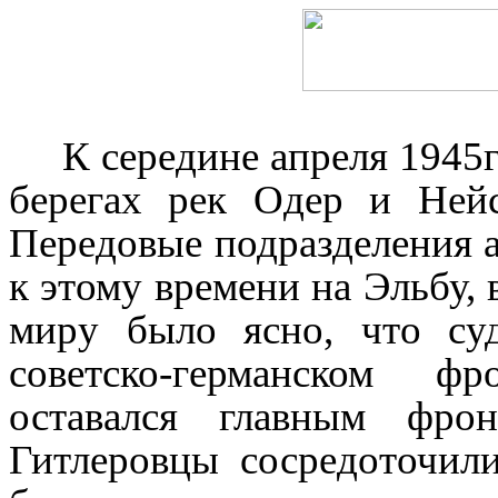
К середине апреля 1945г
берегах рек Одер и Ней
Передовые подразделения 
к этому вре­мени на Эльбу
миру было ясно, что су
советско-германском ф
оставался главным фро
Гитлеровцы сосре­доточил