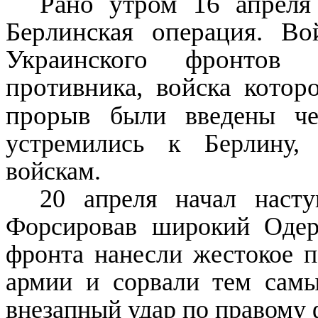
Рано утром 16 апреля 
Берлинская операция. Во
Украинского фронтов
противника, войска котор
прорыв
были введены че
устремились к Берлину,
войскам.
20 апреля начал насту
Форсировав широкий Одер
фронта нанесли же­стокое 
ар­мии и сорвали тем самы
внезапный удар по правому 